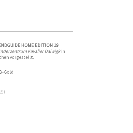
NDGUIDE HOME EDITION 19
ünderzentrum Kavalier Dalwigk
in
hen vorgestellt.
NB-Gold
19)