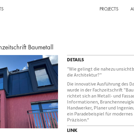
TS
PROJECTS
A
zeitschrift Baumetall
DETAILS
"Wie gelingt die nahezu unsicht
die Architektur?"
Die innovative Ausführung des D
wurde in der Fachzeitschrift "Ba
richtet sich an Metall- und Fass
Informationen, Branchenneuigke
Handwerker, Planer und Ingenieur
ein Paradebeispiel für modernes
Präzision.“
LINK