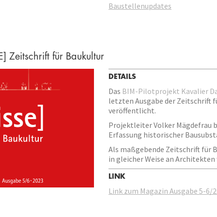
Baustellenupdates
 Zeitschrift für Baukultur
DETAILS
Das
BIM-Pilotprojekt Kavalier Da
letzten Ausgabe der Zeitschrift 
veröffentlicht.
Projektleiter Volker Mägdefrau b
Erfassung historischer Bausubst
Als maßgebende Zeitschrift für B
in gleicher Weise an Architekten
LINK
Link zum Magazin Ausgabe 5-6/2