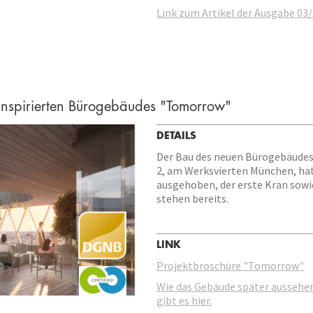
Link zum Artikel der Ausgabe 03
inspirierten Bürogebäudes "Tomorrow"
DETAILS
Der Bau des neuen Bürogebäudes
2, am Werksvierten München, hat
ausgehoben, der erste Kran sow
stehen bereits.
LINK
Projektbroschüre "Tomorrow"
Wie das Gebäude später aussehen
gibt es hier.