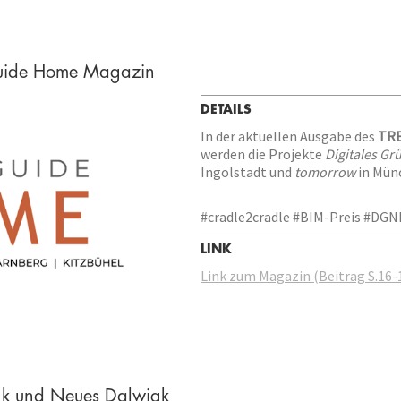
 Guide Home Magazin
DETAILS
In der aktuellen Ausgabe des
TRE
werden die Projekte
Digitales Gr
Ingolstadt und
tomorrow
in Münc
#cradle2cradle #BIM-Preis #DG
LINK
Link zum Magazin (Beitrag S.16-
gk und Neues Dalwigk